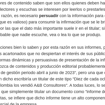
res de contenido saben que son ellos quienes deben hac
lectores y escuchas se interesen por leerlos o prestarles
a razón, es necesario 
persuadir
 con la información para
que es valioso) para consumir la infirmación que se le br
r las que el dato más importante suele ir en el titular; si
obable que nadie escuche, vea o lea lo que se produjo. 
iones bien lo saben y por esta razón en sus informes, p
es acartonados que no despiertan el interés de sus públic
formas dinámicas y persuasivas de presentación de la in
ca de contenidos y producción editorial probablemente 
 de gestión periodo abril a junio de 2023", pero una que q
 dicho escribiría un titular de este tipo "Diez de cada oc
ombia los vendió A&B Consultores". A todas luces, lo s
 que simplemente titular un documento como "informe de
as, se infiere que dicho informe tiene un alto componen
rcial de la empresa. 