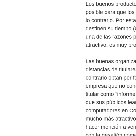
Los buenos producto
posible para que los 
lo contrario. Por est
destinen su tiempo (
una de las razones po
atractivo, es muy pr
Las buenas organizac
distancias de titular
contrario optan por 
empresa que no conoz
titular como "informe
que sus públicos lean
computadores en Col
mucho más atractivo
hacer mención a vent
con la gesatión come