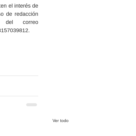
n el interés de  
o de redacción 
especializada con Redarcol SAS. Contáctenos a través del correo 
3157039812. 
Ver todo