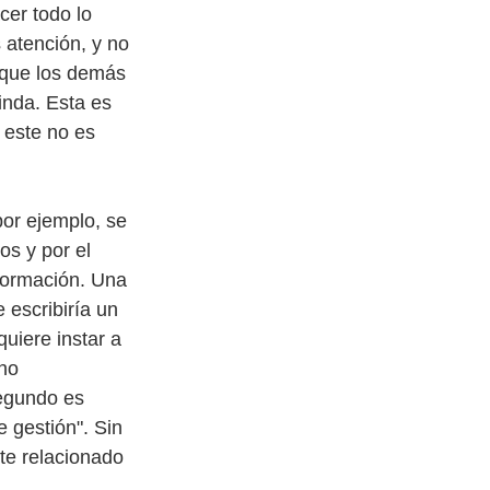
er todo lo 
 atención, y no 
 que los demás 
inda. Esta es 
 este no es 
or ejemplo, se 
os y por el 
formación. Una 
escribiría un 
uiere instar a 
ho 
egundo es 
 gestión". Sin 
te relacionado 