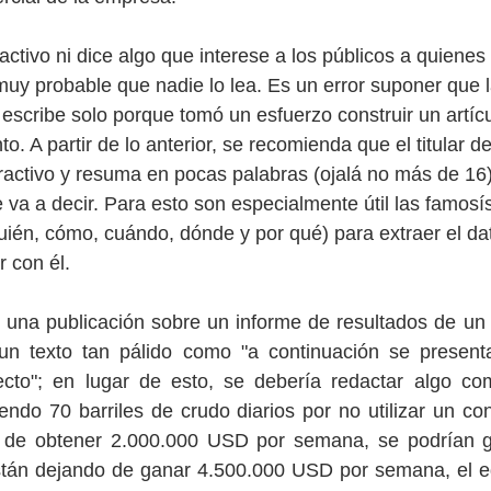
ractivo ni dice algo que interese a los públicos a quienes 
muy probable que nadie lo lea. Es un error suponer que 
 escribe solo porque tomó un esfuerzo construir un artícu
o. A partir de lo anterior, se recomienda que el titular de
ractivo y resuma en pocas palabras (ojalá no más de 16)
e va a decir. Para esto son especialmente útil las famosí
ién, cómo, cuándo, dónde y por qué) para extraer el da
 con él. 
 una publicación sobre un informe de resultados de un 
 un texto tan pálido como "a continuación se presenta
ecto"; en lugar de esto, se debería redactar algo com
iendo 70 barriles de crudo diarios por no utilizar un co
n; de obtener 2.000.000 USD por semana, se podrían g
stán dejando de ganar 4.500.000 USD por semana, el equ