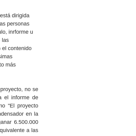
está dirigida 
las personas 
lo, inrforme u 
 las 
 el contenido 
simas 
to más 
proyecto, no se 
 el informe de 
o "El proyecto 
ndensador en la 
anar 6.500.000 
ivalente a las 