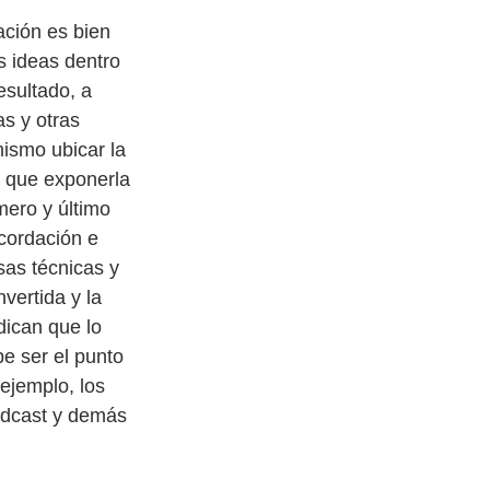
ación es bien 
s ideas dentro 
esultado, a 
s y otras 
ismo ubicar la 
o que exponerla 
imero y último 
cordación e 
sas técnicas y 
vertida y la 
dican que lo 
e ser el punto 
ejemplo, los 
odcast y demás 