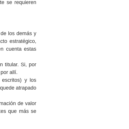
e se requieren 
 de los demás y 
to estratégico, 
n cuenta estas 
titular. Si, por 
or allí.
scritos) y los 
 quede atrapado 
mación de valor 
tes que más se 