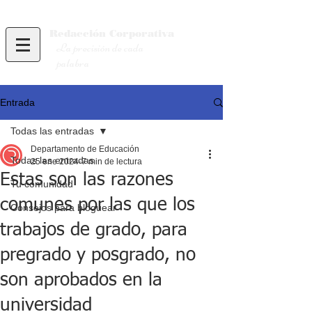
Redacción
Corporativa
La precisión de cada
palabra
Entrada
Todas las entradas
Departamento de Educación
Todas las entradas
25 ene 2024
7 min de lectura
Estas son las razones
Tu comunidad
comunes por las que los
Consejos para bloguear
trabajos de grado, para
pregrado y posgrado, no
son aprobados en la
universidad