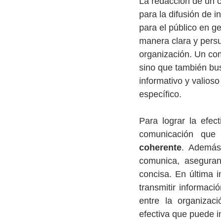
La redacción de un 
para la difusión de 
para el público en ge
manera clara y pers
organización. Un com
sino que también bus
informativo y valios
específico.
Para lograr la efe
comunicación que 
coherente
. Además,
comunica, aseguran
concisa. En última 
transmitir informaci
entre la organizac
efectiva que puede in