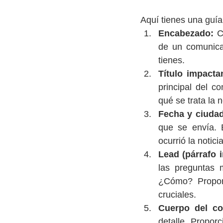
Aquí tienes una guí
Encabezado:
 C
de un comunicad
tienes.
Título impacta
principal del c
qué se trata la n
Fecha y ciudad
que se envía. 
ocurrió la noticia
Lead (párrafo in
las preguntas
¿Cómo? Proporc
cruciales.
Cuerpo del c
detalle. Proporc