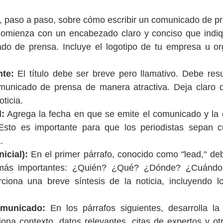
a, paso a paso, sobre cómo escribir un comunicado de p
omienza con un encabezado claro y conciso que indiqu
o de prensa. Incluye el logotipo de tu empresa u orga
nte:
 El título debe ser breve pero llamativo. Debe res
omunicado de prensa de manera atractiva. Deja claro d
oticia.
:
 Agrega la fecha en que se emite el comunicado y la 
Esto es importante para que los periodistas sepan 
.
icial):
 En el primer párrafo, conocido como "lead," de
 más importantes: ¿Quién? ¿Qué? ¿Dónde? ¿Cuándo
iona una breve síntesis de la noticia, incluyendo lo
omunicado:
 En los párrafos siguientes, desarrolla la
iona contexto, datos relevantes, citas de expertos y otr