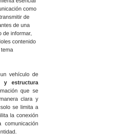
ienta esencial 
municación como 
ransmitir de 
antes de una 
 de informar, 
doles contenido 
 tema 
un vehículo de 
 y estructura 
rmación que se 
anera clara y 
olo se limita a 
ita la conexión 
a comunicación 
ntidad.