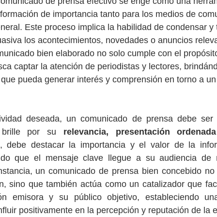
comunicado de prensa efectivo se erige como una herram
información de importancia tanto para los medios de co
neral. Este proceso implica la habilidad de condensar y t
uasiva los acontecimientos, novedades o anuncios relev
unicado bien elaborado no solo cumple con el propósito
ca captar la atención de periodistas y lectores, brindán
o que pueda generar interés y comprensión en torno a un
ctividad deseada, un comunicado de prensa debe ser 
brille por su 
relevancia, presentación ordenada
 debe destacar la importancia y el valor de la info
do que el mensaje clave llegue a su audiencia de m
instancia, un comunicado de prensa bien concebido no s
ón, sino que también actúa como un catalizador que facil
ión emisora y su público objetivo, estableciendo un
fluir positivamente en la percepción y reputación de la e