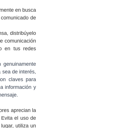
amente en busca 
n comunicado de 
a, distribúyelo 
de comunicación 
o en tus redes 
n genuinamente 
 sea de interés, 
on claves para 
a información y 
 mensaje.
ores aprecian la 
Evita el uso de 
gar, utiliza un 