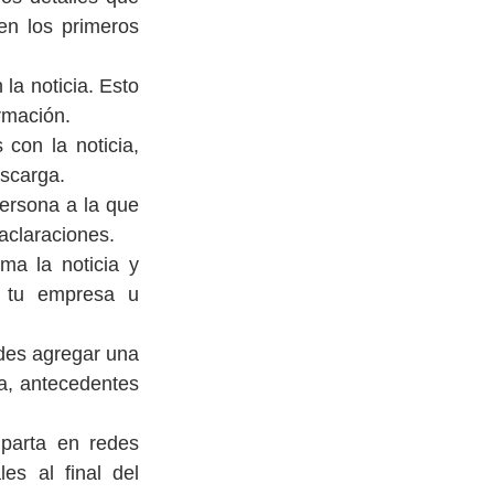
n los primeros 
a noticia. Esto 
ormación.
con la noticia, 
escarga.
ersona a la que 
aclaraciones.
a la noticia y 
 tu empresa u 
des agregar una 
a, antecedentes 
arta en redes 
es al final del 