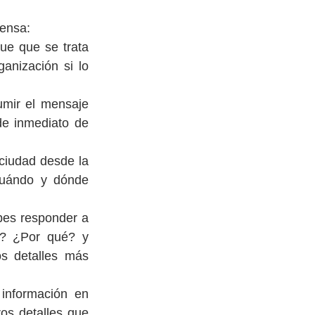
rensa:
e que se trata 
nización si lo 
umir el mensaje 
e inmediato de 
ciudad desde la 
cuándo y dónde 
bes responder a 
? ¿Por qué? y 
s detalles más 
 información en 
os detalles que 