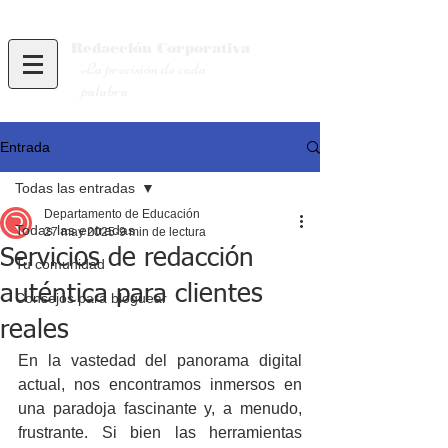
Redacción
Corporativa
La precisión de cada
palabra
Entrada
Todas las entradas
Departamento de Educación
Todas las entradas
27 may 2025
9 min de lectura
Servicios de redacción
Tu comunidad
auténtica para clientes
Consejos para bloguear
reales
En la vastedad del panorama digital 
actual, nos encontramos inmersos en 
una paradoja fascinante y, a menudo, 
frustrante. Si bien las herramientas 