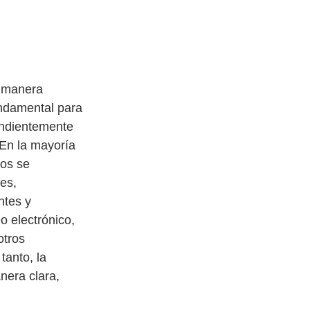
e manera 
undamental para 
ndientemente 
 En la mayoría 
os se 
es, 
ntes y 
 electrónico, 
otros 
tanto, la 
nera clara, 