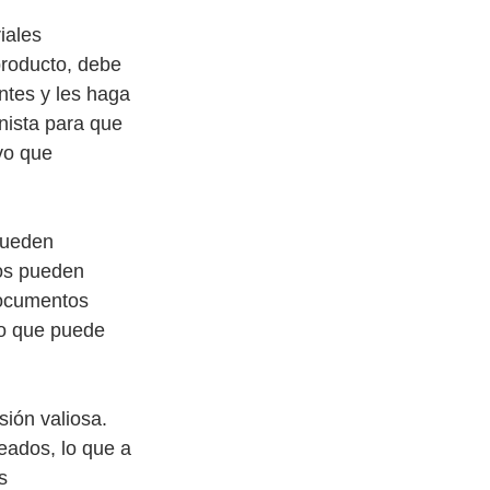
iales 
roducto, debe 
ntes y les haga 
nista para que 
vo que 
pueden 
os pueden 
documentos 
lo que puede 
ión valiosa. 
eados, lo que a 
s 