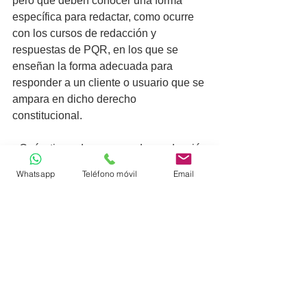
pero que deben conocer una forma 
específica para redactar, como ocurre 
con los cursos de redacción y 
respuestas de PQR, en los que se 
enseñan la forma adecuada para 
responder a un cliente o usuario que se 
ampara en dicho derecho 
constitucional.
¿Qué tipo de curso de redacción 
requieres? ¿Uno personalizado? ¿Un 
Whatsapp
Teléfono móvil
Email
curso especial para la actividad 
comercial de su industria? Contáctanos, 
y escríbenos qué requieres y cuáles 
son los problemas de comunicación 
escrita y oral que tiene tu equipo de 
trabajo para, con base en ello, construir 
un plan curricular de capacitación y 
brindar una excelente capacitación 