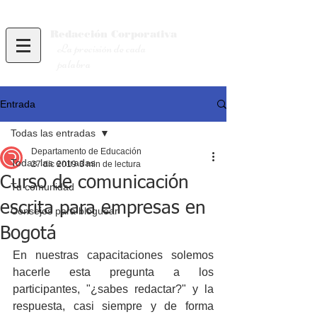
Redacción
Corporativa
La precisión de cada
palabra
Entrada
Todas las entradas
Departamento de Educación
Todas las entradas
27 dic 2019
3 min de lectura
Curso de comunicación
Tu comunidad
escrita para empresas en
Consejos para bloguear
Bogotá
En nuestras capacitaciones solemos 
hacerle esta pregunta a los 
participantes, "¿sabes redactar?" y la 
respuesta, casi siempre y de forma 