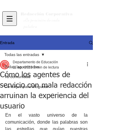
Redacción
Corporativa
La precisión de cada
palabra
Entrada
Todas las entradas
Departamento de Educación
Todas las entradas
11 ago 2023
3 min de lectura
Cómo los agentes de
Tu comunidad
servicio con mala redacción
Consejos para bloguear
arruinan la experiencia del
usuario
En el vasto universo de la 
comunicación, donde las palabras son 
las estrellas que guían nuestras 