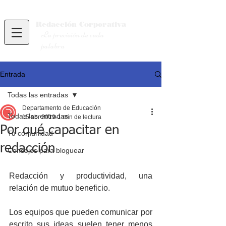
Redacción
Corporativa
La precisión de cada
palabra
Entrada
Todas las entradas
Departamento de Educación
Todas las entradas
15 abr 2019
1 min de lectura
Por qué capacitar en
Tu comunidad
redacción
Consejos para bloguear
Redacción y productividad, una 
relación de mutuo beneficio.
Los equipos que pueden comunicar por 
escrito sus ideas suelen tener menos 