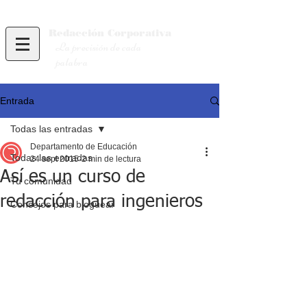
Redacción
Corporativa
La precisión de cada
palabra
Entrada
Todas las entradas
Departamento de Educación
Todas las entradas
24 sept 2015
2 min de lectura
Así es un curso de
Tu comunidad
redacción para ingenieros
Consejos para bloguear