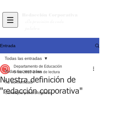
Redacción
Corporativa
La precisión de cada
palabra
Entrada
Todas las entradas
Departamento de Educación
Todas las entradas
5 feb 2015
2 min de lectura
Nuestra definición de
Tu comunidad
"redacción corporativa"
Consejos para bloguear